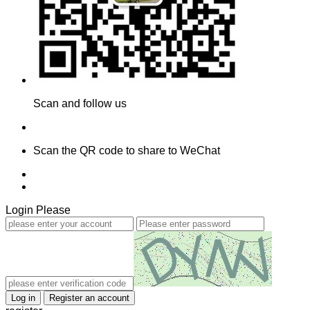
Scan and follow us
Scan the QR code to share to WeChat
Login Please