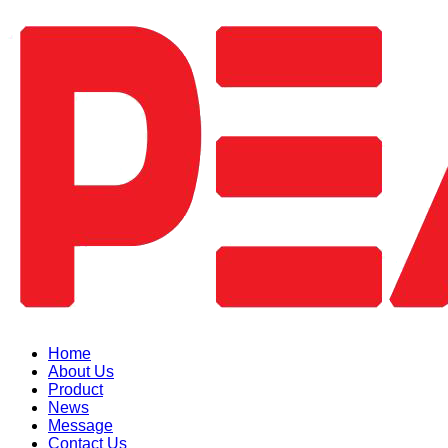
Home
About Us
Product
News
Message
Contact Us