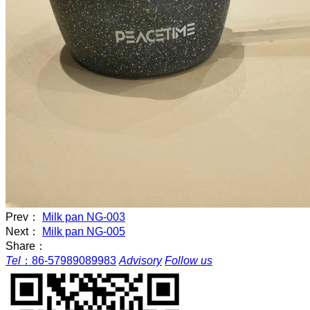
Prev：
Milk pan NG-003
Next：
Milk pan NG-005
Share：
Tel
：
86-57989089983
Advisory
Follow us