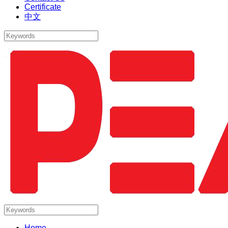
Certificate
中文
Home