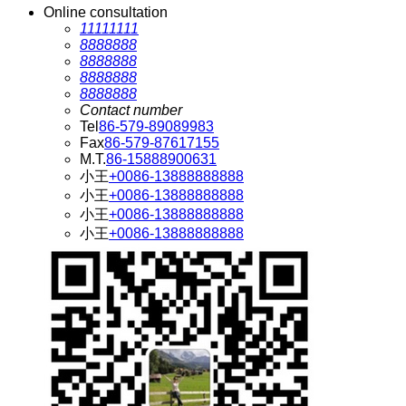
Online consultation
11111111
8888888
8888888
8888888
8888888
Contact number
Tel
86-579-89089983
Fax
86-579-87617155
M.T.
86-15888900631
小王
+0086-13888888888
小王
+0086-13888888888
小王
+0086-13888888888
小王
+0086-13888888888