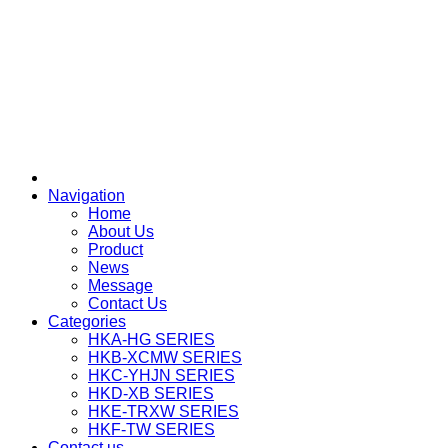
Navigation
Home
About Us
Product
News
Message
Contact Us
Categories
HKA-HG SERIES
HKB-XCMW SERIES
HKC-YHJN SERIES
HKD-XB SERIES
HKE-TRXW SERIES
HKF-TW SERIES
Contact us