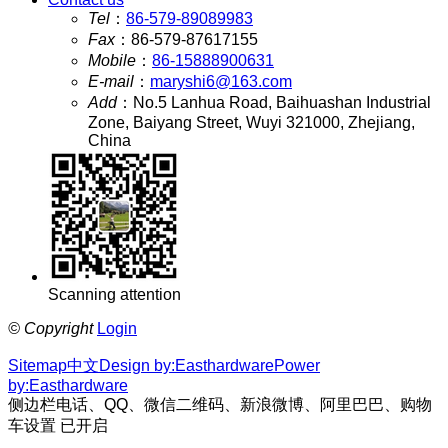
Tel
：
86-579-89089983
Fax
：
86-579-87617155
Mobile
：
86-15888900631
E-mail
：
maryshi6@163.com
Add
：
No.5 Lanhua Road, Baihuashan Industrial
Zone, Baiyang Street, Wuyi 321000, Zhejiang,
China
Scanning attention
©
Copyright
Login
Sitemap
中文
Design by:Easthardware
Power
by:Easthardware
侧边栏电话、QQ、微信二维码、新浪微博、阿里巴巴、购物
车设置
已开启