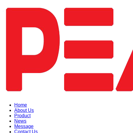
Home
About Us
Product
News
Message
Contact Us