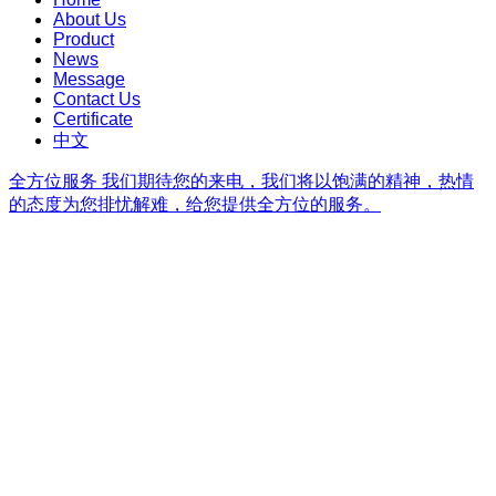
About Us
Product
News
Message
Contact Us
Certificate
中文
全方位服务
我们期待您的来电，我们将以饱满的精神，热情
的态度为您排忧解难，给您提供全方位的服务。