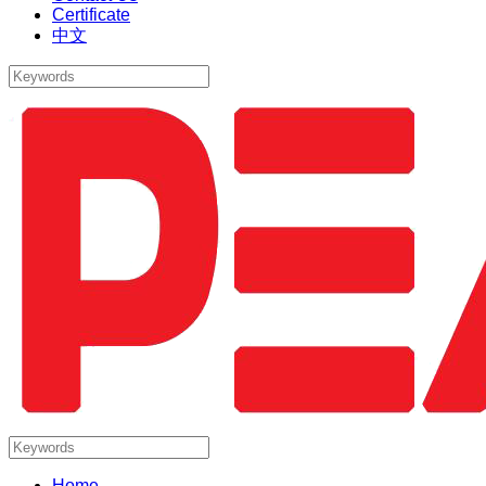
Certificate
中文
Home