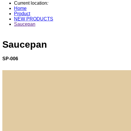
Current location
:
Home
Product
NEW PRODUCTS
Saucepan
Saucepan
SP-006