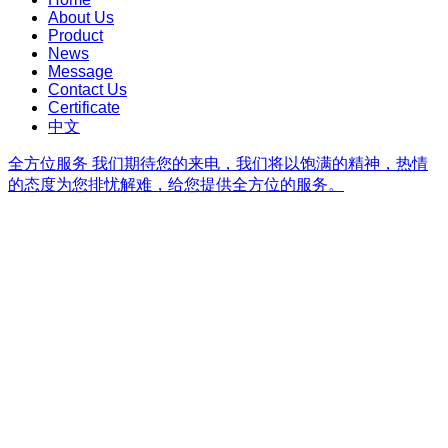
About Us
Product
News
Message
Contact Us
Certificate
中文
全方位服务
我们期待您的来电，我们将以饱满的精神，热情
的态度为您排忧解难，给您提供全方位的服务。