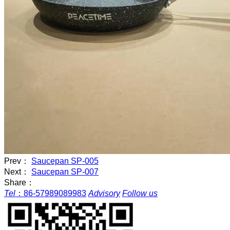
Prev：
Saucepan SP-005
Next：
Saucepan SP-007
Share：
Tel
：
86-57989089983
Advisory
Follow us