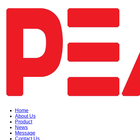
Home
About Us
Product
News
Message
Contact Us