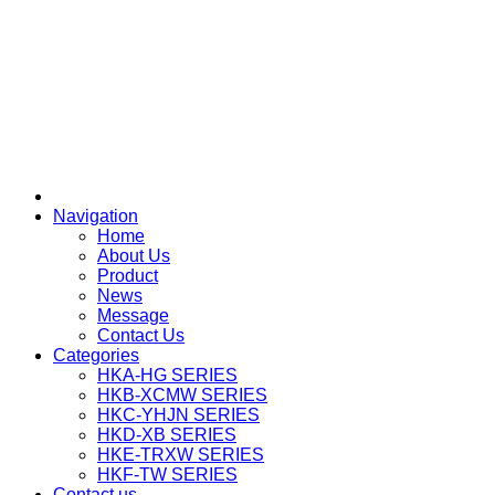
Navigation
Home
About Us
Product
News
Message
Contact Us
Categories
HKA-HG SERIES
HKB-XCMW SERIES
HKC-YHJN SERIES
HKD-XB SERIES
HKE-TRXW SERIES
HKF-TW SERIES
Contact us