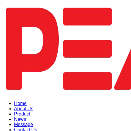
Home
About Us
Product
News
Message
Contact Us