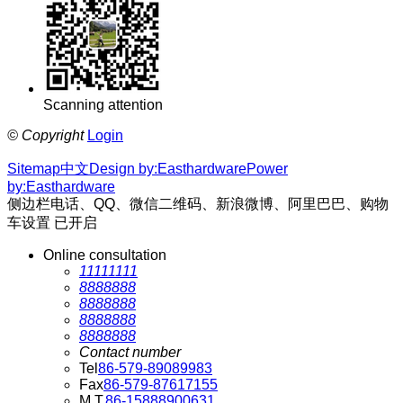
Scanning attention
©
Copyright
Login
Sitemap
中文
Design by:Easthardware
Power
by:Easthardware
侧边栏电话、QQ、微信二维码、新浪微博、阿里巴巴、购物
车设置
已开启
Online consultation
11111111
8888888
8888888
8888888
8888888
Contact number
Tel
86-579-89089983
Fax
86-579-87617155
M.T.
86-15888900631