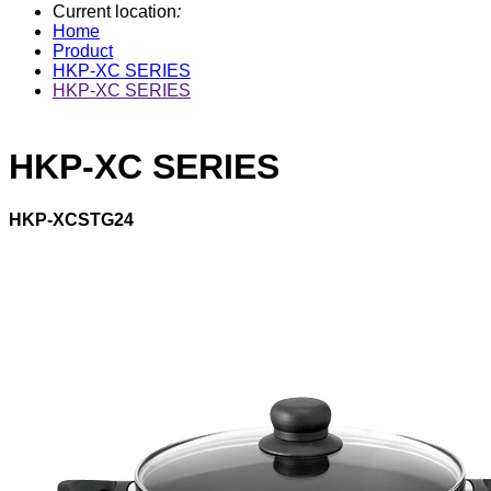
Current location
:
Home
Product
HKP-XC SERIES
HKP-XC SERIES
HKP-XC SERIES
HKP-XCSTG24