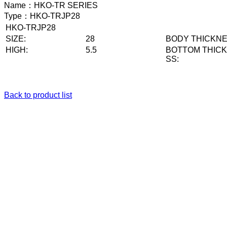
Name：
HKO-TR SERIES
Type：
HKO-TRJP28
HKO-TRJP28
SIZE:
28
BODY THICKNE
HIGH:
5.5
BOTTOM THIC
SS:
Back to product list