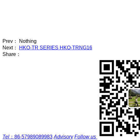
Prev： Nothing
Next：
HKO-TR SERIES HKO-TRNG16
Share：
Tel
：
86-57989089983
Advisory
Follow us