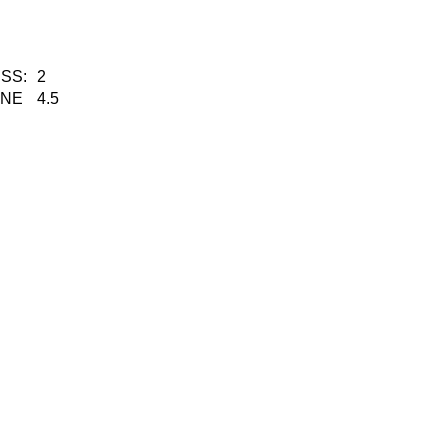
SS:
2
KNE
4.5