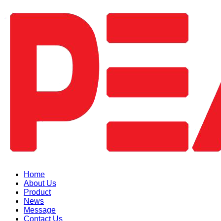
Home
About Us
Product
News
Message
Contact Us