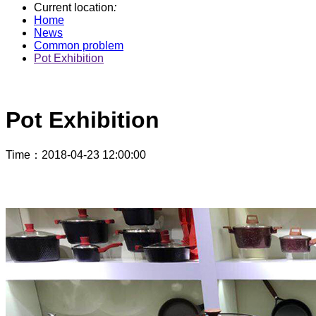
Current location
:
Home
News
Common problem
Pot Exhibition
Pot Exhibition
Time
：2018-04-23 12:00:00