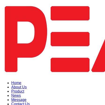
Home
About Us
Product
News
Message
Contact Us