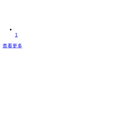
1
查看更多